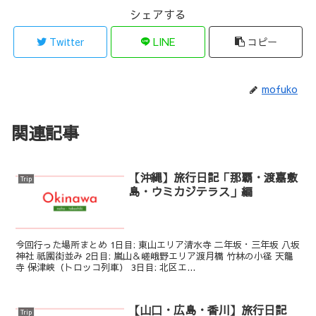
シェアする
Twitter
LINE
コピー
mofuko
関連記事
【沖縄】旅行日記「那覇・渡嘉敷
Trip
島・ウミカジテラス」編
今回行った場所まとめ 1日目: 東山エリア清水寺 二年坂・三年坂 八坂
神社 祇園街並み 2日目: 嵐山＆嵯峨野エリア渡月橋 竹林の小径 天龍
寺 保津峡（トロッコ列車） 3日目: 北区エ...
【山口・広島・香川】旅行日記
Trip