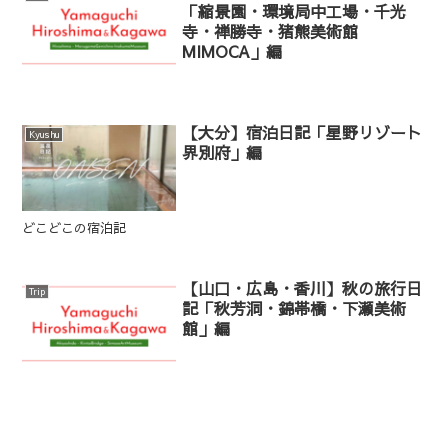
「縮景園・環境局中工場・千光
寺・禅勝寺・猪熊美術館
MIMOCA」編
【大分】宿泊日記「星野リゾート
Kyushu
界別府」編
どこどこの宿泊記
【山口・広島・香川】秋の旅行日
Trip
記「秋芳洞・錦帯橋・下瀬美術
館」編